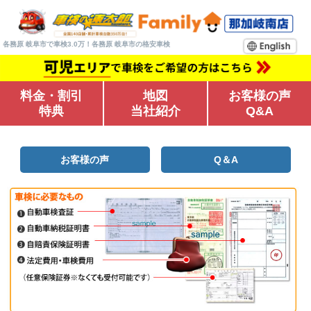
各務原 岐阜市で車検3.0万！各務原 岐阜市の格安車検
料金・割引
地図
お客様の声
特典
当社紹介
Q&A
お客様の声
Q＆A