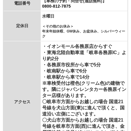
【車検の予約・問合せ(通話無料)】
電話番号
0800-812-7875
水曜日
定休日
＜その他のお休み＞
年末年始休暇、GW休み、お盆休み、シルバーウィー
ク
・イオンモール各務原店からすぐ
・東海北陸自動車道「岐阜各務原IC」よ
り約2分
・各務原市役所から車で5分
・岐南駅から車で6分
・岐阜駅から車で14分
※車検受付は橙色(クリーム色)の建物で
す。隣にジャパンレンタカー各務原イン
ター店様があります。
〇岐阜市方面からお越しの場合 国道21
アクセス
号線を犬山方面(東)に進んで頂くと、国
道沿い左側にございます。
〇犬山市方面からお越しの場合 国道21
号線を岐阜市方面(西)に進んで頂き、金