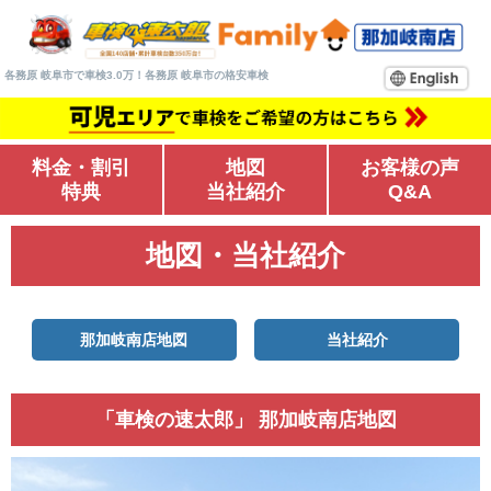
各務原 岐阜市で車検3.0万！各務原 岐阜市の格安車検
料金・割引
地図
お客様の声
特典
当社紹介
Q&A
地図・当社紹介
那加岐南店地図
当社紹介
「車検の速太郎」 那加岐南店地図