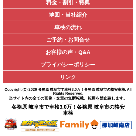
料金・割引・特典
地図・当社紹介
車検の流れ
ご予約・お問合せ
お客様の声・Q&A
プライバシーポリシー
リンク
Copyright (C)
2026
各務原 岐阜市で車検3.0万！各務原 岐阜市の格安車検
. All
Rights Reserved.
当サイト内の全ての画像・文章の無断転載、転用を禁止致します。
各務原 岐阜市で車検3.0万！各務原 岐阜市の格安
車検