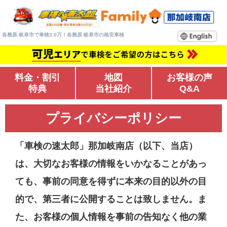
各務原 岐阜市で車検3.0万！各務原 岐阜市の格安車検
料金・割引
地図
お客様の声
特典
当社紹介
Q&A
プライバシーポリシー
「車検の速太郎」那加岐南店（以下、当店）
は、大切なお客様の情報をいかなることがあっ
ても、事前の同意を得ずに本来の目的以外の目
的で、第三者に公開することは致しません。ま
た、お客様の個人情報を事前の告知なく他の業